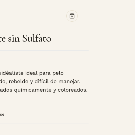
te sin Sulfato
ecio
idéaliste ideal para pelo
tual
o, rebelde y difícil de manejar.
atados químicamente y coloreados.
:
91.50.
ase