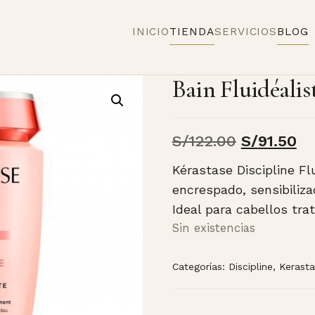
INICIO
TIENDA
SERVICIOS
BLOG
Bain Fluidéalis
El
El
S/
122.00
S/
91.50
precio
pr
Kérastase Discipline Flu
original
ac
encrespado, sensibilizad
Ideal para cabellos tr
era:
es
Sin existencias
S/122.00.
S/
Categorías:
Discipline
,
Kerast