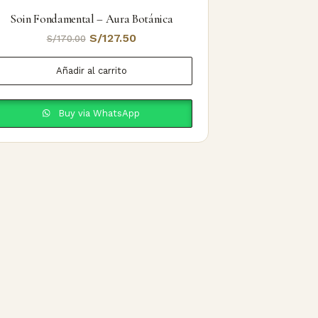
Soin Fondamental – Aura Botánica
El
El
S/
127.50
S/
170.00
precio
precio
Añadir al carrito
original
actual
era:
es:
S/170.00.
S/127.50.
Buy via WhatsApp